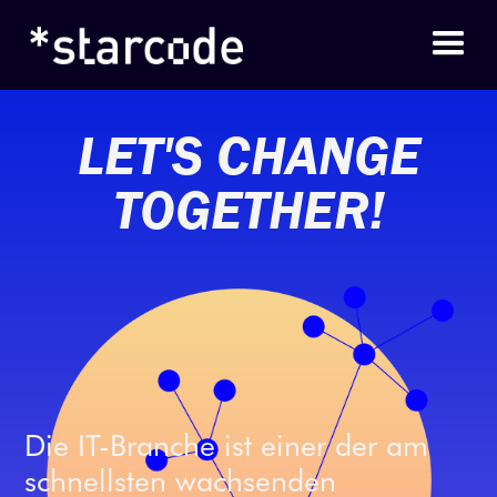
LET'S CHANGE
TOGETHER!
Die IT-Branche ist einer der am
schnellsten wachsenden